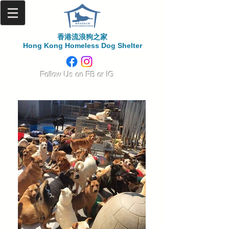
香港流浪狗之家
Hong Kong Homeless Dog Shelter
​Follow Us on
FB or IG